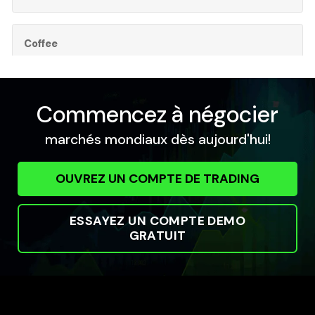
Coffee
Coffee Futures
All Accounts
0.300
0.300
Commencez à négocier
marchés mondiaux dès aujourd'hui!
Corn
Corn Futures
OUVREZ UN COMPTE DE TRADING
All Accounts
0.680
0.680
ESSAYEZ UN COMPTE DEMO
GRATUIT
Cotton
Cotton Futures
All Accounts
0.150
0.150