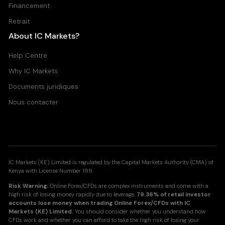
Financement
Retrait
Wheat
About IC Markets?
Wheat Futures
All Accounts
Help Centre
0.750
0.750
Why IC Markets
Documents juridiques
WTI
Nous contacter
West Texas Intermediate - Crude Oil Futures
All Accounts
0.020
0.027
IC Markets (KE) Limited is regulated by the Capital Markets Authority (CMA) of
Kenya with License Number 199.
XBRUSD
Risk Warning:
Online Forex/CFDs are complex instruments and come with a
Brent Crude Oil Spot vs United States Dollar
high risk of losing money rapidly due to leverage.
79.36% of retail investor
All Accounts
accounts lose money when trading Online Forex/CFDs with IC
Markets (KE) Limited.
You should consider whether you understand how
0.030
0.034
CFDs work and whether you can afford to take the high risk of losing your