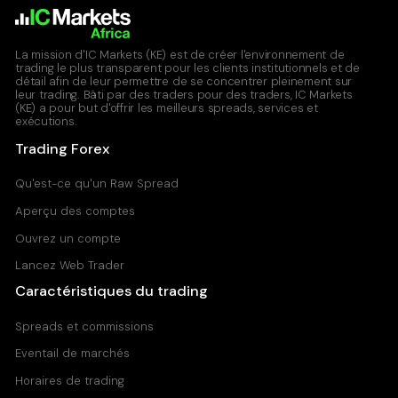
OJ
La mission d'IC Markets (KE) est de créer l'environnement de
trading le plus transparent pour les clients institutionnels et de
Orange Juice Futures
détail afin de leur permettre de se concentrer pleinement sur
leur trading. Bâti par des traders pour des traders, IC Markets
All Accounts
(KE) a pour but d'offrir les meilleurs spreads, services et
exécutions.
1.120
1.120
Trading Forex
Soybean
Qu'est-ce qu'un Raw Spread
Soybean Futures
Aperçu des comptes
All Accounts
Ouvrez un compte
1.350
1.350
Lancez Web Trader
Caractéristiques du trading
Sugar
Spreads et commissions
Sugar Futures
Eventail de marchés
All Accounts
Horaires de trading
0.030
0.033