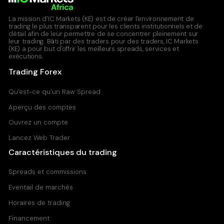
Standard Account
La mission d'IC Markets (KE) est de créer l'environnement de
0.8
0.17
trading le plus transparent pour les clients institutionnels et de
détail afin de leur permettre de se concentrer pleinement sur
leur trading. Bâti par des traders pour des traders, IC Markets
(KE) a pour but d'offrir les meilleurs spreads, services et
USDJPY
exécutions.
United States Dollar vs Japanese Yen
Trading Forex
Raw Spread Account
Qu'est-ce qu'un Raw Spread
0
0.03
Aperçu des comptes
Standard Account
0.8
0.11
Ouvrez un compte
Lancez Web Trader
Caractéristiques du trading
Spreads et commissions
Eventail de marchés
Horaires de trading
Financement