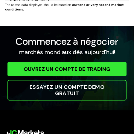
The spread data displayed should be based on
current or very recent market
0
0.04
conditions.
Standard Account
0.8
0.12
Commencez à négocier
USDCAD
marchés mondiaux dès aujourd'hui!
United States Dollar vs Canadian Dollar
Raw Spread Account
OUVREZ UN COMPTE DE TRADING
0
0.04
Standard Account
0.8
0.12
ESSAYEZ UN COMPTE DEMO
GRATUIT
USDCHF
United States Dollar vs Swiss Franc
Raw Spread Account
0
0.09